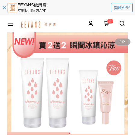
EEYANS依妍熹
開啟APP
立刻使用官方APP
0
1
/
3