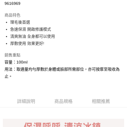
9616969
LINE Pay
商品特色
Apple Pay
理毛後首選
急速保濕 開啟修護模式
街口支付
清爽無油 全身都可以使用
悠遊付
厚敷使用 效果更好!
Google Pay
銷售重點
容量：100ml
全盈+PAY
用法：取適量均勻厚敷於身體或臉部所需部位，亦可按摩至吸收為
AFTEE先享後付
止。
相關說明
【關於「AFTEE先享後付」】
ATM付款
AFTEE先享後付是「在收到商品之後才付款」的支付方式。 讓您購物簡單
便利好安心！
詳細說明
商品規格
相關推薦
１．簡單：不需註冊會員、不需綁卡、不需儲值。
運送方式
２．便利：只要手機號碼，簡訊認證，即可結帳。
３．安心：先確認商品／服務後，再付款。
全家取貨付款
每筆NT$100，滿NT$999(含以上)免運費
【「AFTEE先享後付」結帳流程】