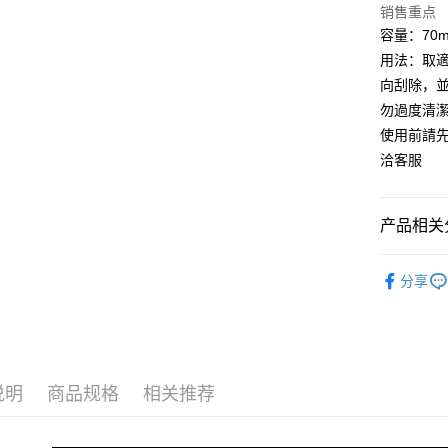
悠遊付
销售重点
容量：70m
Google Pa
用法：取
Plus PAY
向刮除，
勿過度清
AFTEE先
使用前請
相关说明
洽客服
一、關於 A
ATM付款
1. 於付
窗。
2. 進行
产品相关分
3. 訂單
运送方式
4. 下訂
｜所有商
AFTEE 
分享
全家取貨
5. 收到
⭐全店熱
每笔NT$1
APP於四
▶理毛By
付款後全
請留意繳費期
❤️情人節
享有最長 
每笔NT$1
说明
商品规格
相关推荐
繳費期限，
7-11取貨
算出。使用
定能夠在期
每笔NT$1