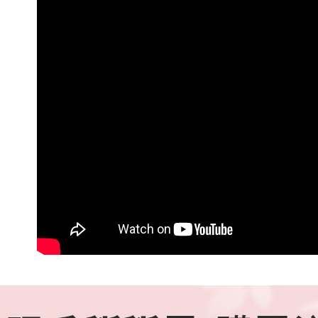
收到商品與
付款後7-1
二、付款
每笔NT$1
1. 初次
之上限額
宅配-本島
2. 結帳金
3. 目前
每笔NT$1
三、聲明
宅配-外島
「AFTE
每笔NT$1
)所提供，
(包含但不
香港/澳門
予 AFT
集、處理、
西馬/東馬
明』（
http
若款項超過
未成年的
AFTEE。
若您對於
聯繫恩沛
同必要之購
人資料，