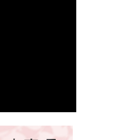
否，仍需要請您在AFTEE規定的時間內完成繳費。
1取貨
限制
00，满NT$999(含以上)免运费
使用 AFTEE 時，將依認證結果及本公司審查結果，核予每個人不同
度
額須大於NT$30
僅支援台灣會員
00，满NT$999(含以上)免运费
條款
E先享後付」(下稱本服務)乃由恩沛科技股份有限公司(下稱 AFTEE
00
並由 AFTEE 向您收取款項。因使用本服務所須提供之個人資料
限於訂購人姓名、電話，收件人姓名、電話、收件地址)，將交付
查看运费
EE 於本服務必要服務範圍內運用。關於 AFTEE 對於個人資料之蒐
利用，詳參 AFTEE 官網之『個人資料蒐集、處理及利用告知聲
/新加坡
查看运费
s://aftee.tw/privacypolicy/
）。
繳費期限，將根據當次的金額加收年利率 16% 的逾期滯納金。
使用者，請事先徵得法定代理人或監護人之同意方可使用
個人資料之處理、利用有任何疑問，或欲行使相關法律權利，請
科技股份有限公司。若您不同意我們將上開所示之個人資料，連
買訂單資訊提供予 AFTEE ，或讓 AFTEE 蒐集處理利用您的個
請勿選用本服務。