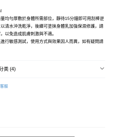
l
y
適量均勻厚敷於身體所需部位，靜待15分鐘即可用刮棒逆
並以清水沖洗乾淨，後續可塗抹身體乳加強保濕修護，請
潔，以免造成肌膚刺激與不適。
享后付
先進行敏感測試，使用方式與效果因人而異，如有疑問請
FTEE先享後付
款方式選擇AFTEE先享後付，將跳出AFTEE先享後付手機驗證視
簡訊驗證之後，即可完成結帳手續。
类 (4)
確認後不需事先繳費，商品會配送至您的指定地址。
完成後，您的手機會收到一封繳費通知簡訊，APP會員則會收到
品｜
APP推播通知。
客服
付款
商品當下無需繳費，確認無誤後，請再利用繳費通知簡訊或AFTEE
門優惠組合
00，满NT$999(含以上)免运费
大便利商店‧ATM/網銀等方式進行付款。
eBye霜x呼呼水凝凍
家取貨
限為 14 天。唯有下載 AFTEE App 成為 AFTEE 會員者方能
活動全組合
45 天內付款之服務。
00，满NT$999(含以上)免运费
為商家向您請款的時間，再加上使用AFTEE可延長的天數所計
付款
AFTEE下訂可以延長您收到商品前的繳費天數，但無法保證一
限內收到商品(例如:預購商品或預計到貨時間較長者)。因此無論
00，满NT$999(含以上)免运费