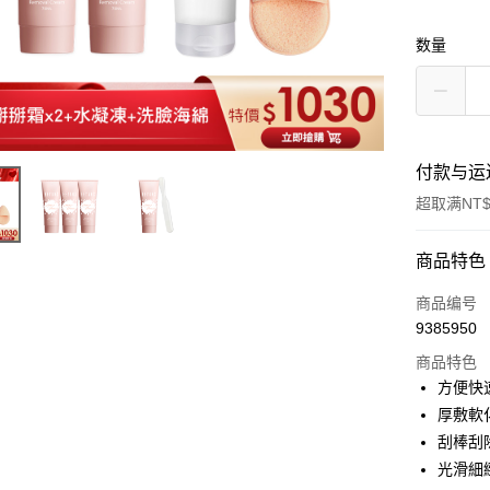
数量
付款与运
超取满NT$
付款方式
商品特色
信用卡一
商品编号
9385950
超商取货
商品特色
LINE Pay
方便快
厚敷軟
Apple Pay
刮棒刮
街口支付
光滑細