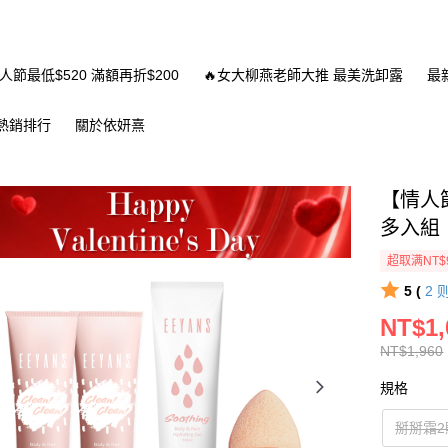
情人節最低$520 滿額再折$200
🔥女大柳燕老師大推 最美洗卸露
最
熱銷排行
關於依妍熹
【情人節
多入組
超取满NT$
5 (
2
NT$1,
NT$1,960
規格
掰掰霜2