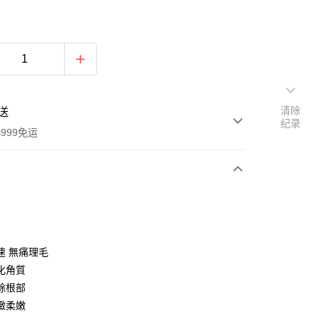
清除
送
纪录
999免运
次付款
付款
速 無痛理毛
化角質
除根部
緻柔嫩