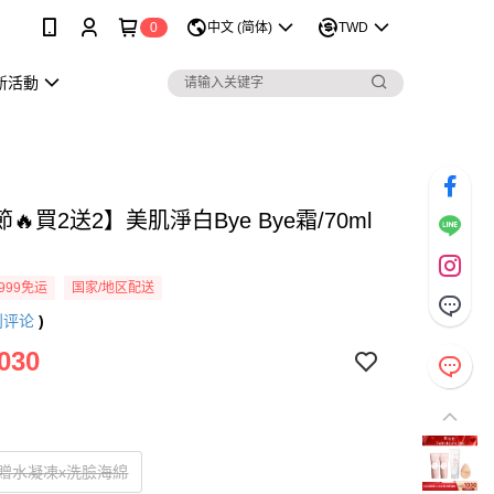
0
中文 (简体)
TWD
新活動
🔥買2送2】美肌淨白Bye Bye霜/70ml
999免运
国家/地区配送
则评论
)
030
贈水凝凍x洗臉海綿