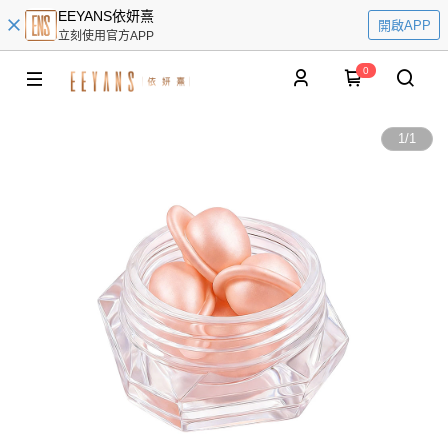
EEYANS依妍熹
開啟APP
立刻使用官方APP
0
1
/
1