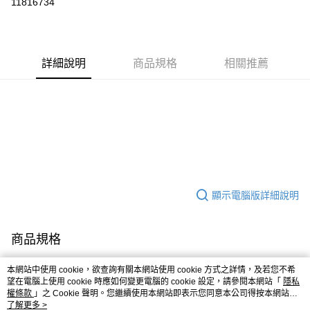
11816734
LINE Pay
Apple Pay
詳細說明
商品規格
相關推薦
街口支付
悠遊付
Google Pay
全盈+PAY
AFTEE先享後付
相關說明
顯示電腦版詳細說明
【關於「AFTEE先享後付」】
ATM付款
AFTEE先享後付是「在收到商品之後才付款」的支付方式。 讓您購物簡單
便利好安心！
商品規格
１．簡單：不需註冊會員、不需綁卡、不需儲值。
運送方式
２．便利：只要手機號碼，簡訊認證，即可結帳。
３．安心：先確認商品／服務後，再付款。
本網站中使用 cookie，欲查詢有關本網站使用 cookie 方式之詳情，及若您不希
容量
400mg*5入
全家取貨付款
望在電腦上使用 cookie 時應如何變更電腦的 cookie 設定，請參閱本網站「
隱私
每筆NT$100，滿NT$999(含以上)免運費
【「AFTEE先享後付」結帳流程】
權條款
」之 Cookie 聲明。您繼續使用本網站即表示您同意本公司得按本網站使
１．於結帳方式選擇「AFTEE先享後付」後，將跳轉至「AFTEE先享後付」
客服
用條款之 Cookie 聲明使用 cookie。
了解更多 >