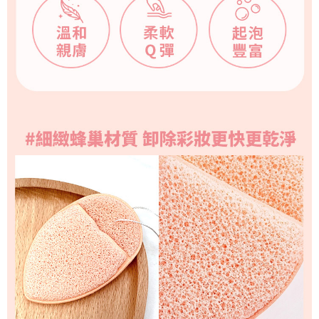
３．未成年的使用者請事先徵得法定代理人或監護人之同意方可使用
香港/澳門
查看運費
「AFTEE先享後付」，若未經同意申辦者引起之損失，本公司不負相關責
任。
西馬/東馬/新加坡
查看運費
４．使用「AFTEE先享後付」時，將依據個別帳號之用戶狀況，依本公司即
時審查核予不同之上限額度；若仍有額度不足之情形，本公司將視審查結果
請求用戶進行身份認證。
５．嚴禁一人註冊多個帳號或使用他人資訊註冊。若發現惡意使用之情形，
恩沛科技股份有限公司將有權停止該用戶之使用額度並採取法律行動。