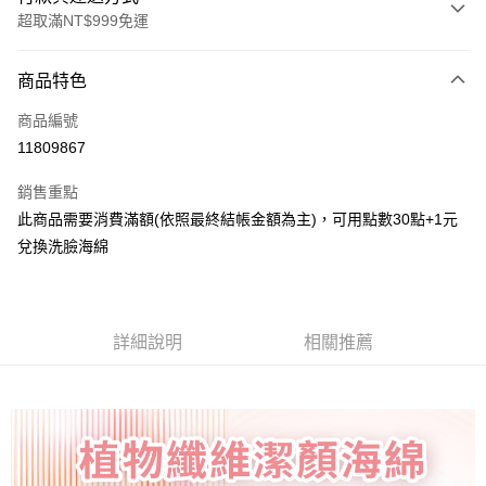
超取滿NT$999免運
付款方式
商品特色
信用卡一次付款
商品編號
超商取貨付款
11809867
LINE Pay
銷售重點
Apple Pay
此商品需要消費滿額(依照最終結帳金額為主)，可用點數30點+1元
兌換洗臉海綿
街口支付
悠遊付
Google Pay
詳細說明
相關推薦
全盈+PAY
AFTEE先享後付
相關說明
【關於「AFTEE先享後付」】
ATM付款
AFTEE先享後付是「在收到商品之後才付款」的支付方式。 讓您購物簡單