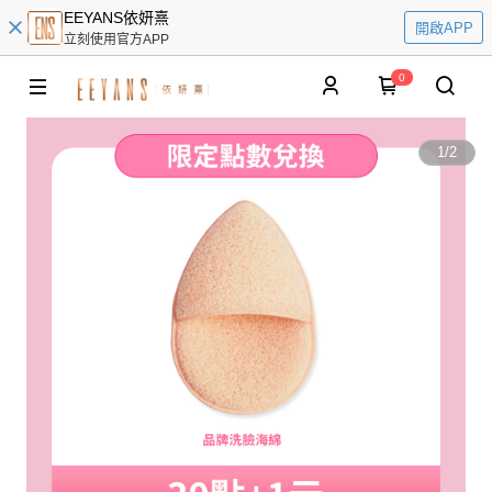
EEYANS依妍熹
開啟APP
立刻使用官方APP
0
1
/
2