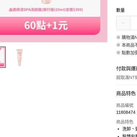
數量
※ 購物滿N
※ 本商品
※
點數加
付款與運
超取滿NT$
付款方式
商品特色
信用卡一
商品編號
11808474
超商取貨
商品特色
LINE Pay
洗卸、
智慧包