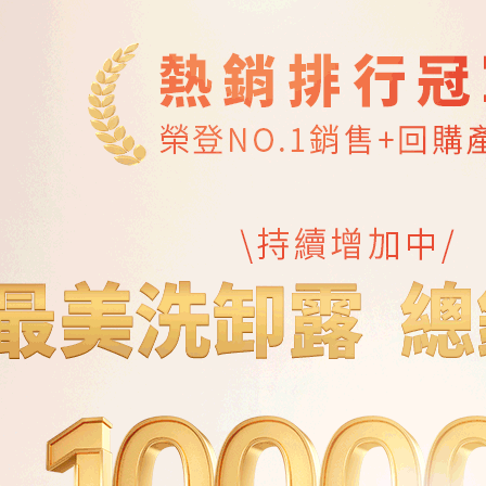
／ATM／
※ 請注意
7-11取貨
絡購買商品
先享後付
每筆NT$1
※ 交易是
是否繳費成
付款後7-1
付客戶支
每筆NT$1
【注意事
宅配-本島
１．透過由
交易，需
每筆NT$1
求債權轉
２．關於
宅配-外島
https://aft
每筆NT$1
３．未成
「AFTE
香港/澳門
任。
４．使用「
西馬/東馬
即時審查
結果請求
５．嚴禁
形，恩沛
動。