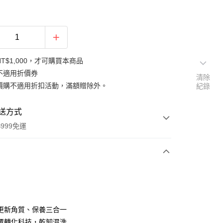
T$1,000，才可購買本商品
不適用折價券
清除
價購不適用折扣活動，滿額贈除外。
紀錄
送方式
999免運
次付款
付款
更新角質、保養三合一
覆轉化科技，乾卸濕洗