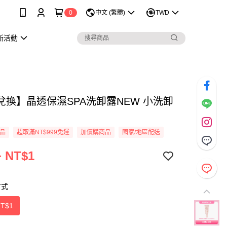
0
中文 (繁體)
TWD
新活動
兌換】晶透保濕SPA洗卸露NEW 小洗卸
品
超取滿NT$999免運
加價購商品
國家/地區配送
+ NT$1
方式
NT$1