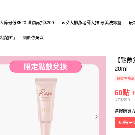
情人節最低$520 滿額再折$200
🔥女大柳燕老師大推 最美洗卸露
最
熱銷排行
關於依妍熹
【點數
20ml
點數兌換商
60點 
NT$399
選擇購買
60點
＋