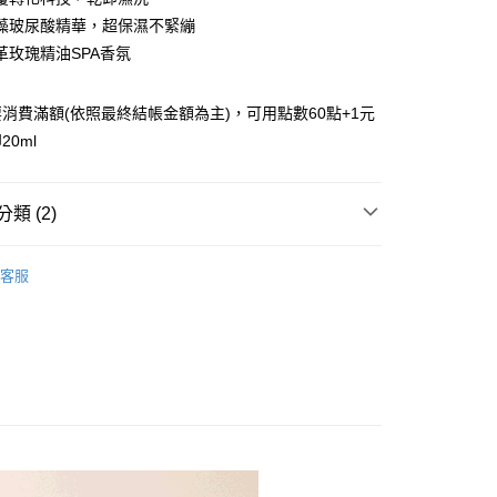
藻玻尿酸精華，超保濕不緊繃
革玫瑰精油SPA香氛
消費滿額(依照最終結帳金額為主)，可用點數60點+1元
y
0ml
享後付
類 (2)
品｜
FTEE先享後付」】
客服
先享後付是「在收到商品之後才付款」的支付方式。 讓您購物簡單
數加購專區
心！
：不需註冊會員、不需綁卡、不需儲值。
：只要手機號碼，簡訊認證，即可結帳。
：先確認商品／服務後，再付款。
付款
EE先享後付」結帳流程】
00，滿NT$999(含以上)免運費
方式選擇「AFTEE先享後付」後，將跳轉至「AFTEE先享後
頁面，進行簡訊認證並確認金額後，即可完成結帳。
家取貨
成立數日內，您將收到繳費通知簡訊。
費通知簡訊後14天內，點擊此簡訊中的連結，可透過四大超商
00，滿NT$999(含以上)免運費