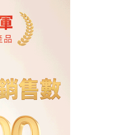
網路銀行／等多元方式進行付款，方視為交易完成。
：結帳手續完成當下不需立刻繳費，但若您需要取消訂單，請聯
付款
的店家。未經商家同意取消之訂單仍視為有效，需透過AFTEE
繳納相關費用。
00，滿NT$999(含以上)免運費
否成功請以「AFTEE先享後付 」之結帳頁面顯示為準，若有關於
功／繳費後需取消欲退款等相關疑問，請聯繫「AFTEE先享後
1取貨
援中心」
https://netprotections.freshdesk.com/support/home
00，滿NT$999(含以上)免運費
項】
恩沛科技股份有限公司提供之「AFTEE先享後付」服務完成之
依本服務之必要範圍內提供個人資料，並將交易相關給付款項請
00，滿NT$999(含以上)免運費
讓予恩沛科技股份有限公司。
個人資料處理事宜，請瀏覽以下網址：
ee.tw/terms/#terms3
00
年的使用者請事先徵得法定代理人或監護人之同意方可使用
E先享後付」，若未經同意申辦者引起之損失，本公司不負相關責
查看運費
AFTEE先享後付」時，將依據個別帳號之用戶狀況，依本公司
/新加坡
查看運費
核予不同之上限額度；若仍有額度不足之情形，本公司將視審查
用戶進行身份認證。
一人註冊多個帳號或使用他人資訊註冊。若發現惡意使用之情
科技股份有限公司將有權停止該用戶之使用額度並採取法律行