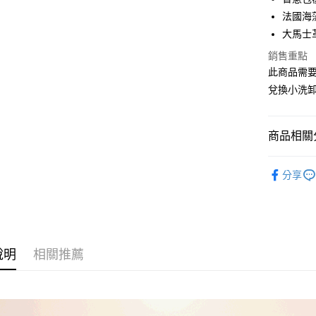
Apple Pay
法國海
街口支付
大馬士
悠遊付
銷售重點
此商品需要
Google Pa
兌換小洗卸2
全盈+PAY
AFTEE先
商品相關分
相關說明
｜所有商
【關於「A
ATM付款
分享
AFTEE
⭐紅利點
便利好安
１．簡單
２．便利
運送方式
３．安心
全家取貨
說明
相關推薦
【「AFT
每筆NT$1
１．於結帳
付」結帳
付款後全
２．訂單
３．收到繳
每筆NT$1