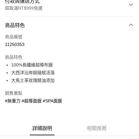
付款與運送方式
超取滿NT$999免運
付款方式
商品特色
信用卡一次付款
商品編號
超商取貨付款
11250353
LINE Pay
商品特色
Apple Pay
100%長纖維超導布膜
大西洋沿岸超級賦活藻
街口支付
大馬士革玫瑰精油添加
悠遊付
銷售重點
Google Pay
#無重力 #超導面膜 #SPA面膜
全盈+PAY
AFTEE先享後付
詳細說明
相關推薦
相關說明
【關於「AFTEE先享後付」】