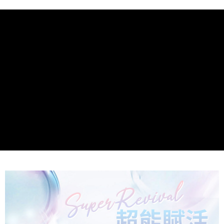
ATM付款
AFTEE先享後付是「在收到商品之後才付款」的支付方式。 讓您購物簡單
便利好安心！
１．簡單：不需註冊會員、不需綁卡、不需儲值。
運送方式
２．便利：只要手機號碼，簡訊認證，即可結帳。
３．安心：先確認商品／服務後，再付款。
全家取貨付款
每筆NT$100，滿NT$999(含以上)免運費
【「AFTEE先享後付」結帳流程】
１．於結帳方式選擇「AFTEE先享後付」後，將跳轉至「AFTEE先享後付」
付款後全家取貨
結帳頁面，進行簡訊認證並確認金額後，即可完成結帳。
２．訂單成立數日內，您將收到繳費通知簡訊。
每筆NT$100，滿NT$999(含以上)免運費
３．收到繳費通知簡訊後14天內，點擊此簡訊中的連結，可透過四大超商／
ATM／網路銀行／等多元方式進行付款，方視為交易完成。
7-11取貨付款
※ 請注意：結帳手續完成當下不需立刻繳費，但若您需要取消訂單，請聯絡
每筆NT$100，滿NT$999(含以上)免運費
購買商品的店家。未經商家同意取消之訂單仍視為有效，需透過AFTEE先享
後付繳納相關費用。
付款後7-11取貨
※ 交易是否成功請以「AFTEE先享後付 」之結帳頁面顯示為準，若有關於
是否繳費成功／繳費後需取消欲退款等相關疑問，請聯繫「AFTEE先享後付
每筆NT$100，滿NT$999(含以上)免運費
客戶支援中心」
https://netprotections.freshdesk.com/support/home
宅配-本島
【注意事項】
１．透過由恩沛科技股份有限公司提供之「AFTEE先享後付」服務完成之交
每筆NT$100，滿NT$999(含以上)免運費
易，需依本服務之必要範圍內提供個人資料，並將交易相關給付款項請求債
權轉讓予恩沛科技股份有限公司。
宅配-外島
２．關於個人資料處理事宜，請瀏覽以下網址：
每筆NT$100
https://aftee.tw/terms/#terms3