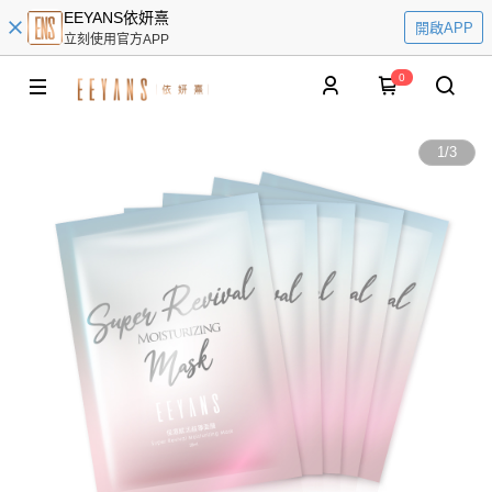
EEYANS依妍熹
開啟APP
立刻使用官方APP
0
1
/
3