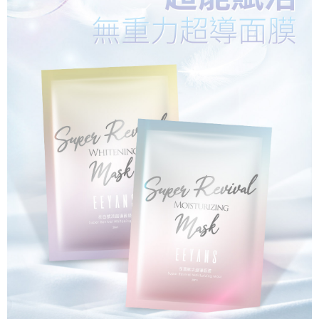
３．未成年的使用者請事先徵得法定代理人或監護人之同意方可使用
香港/澳門
查看運費
「AFTEE先享後付」，若未經同意申辦者引起之損失，本公司不負相關責
任。
西馬/東馬/新加坡
查看運費
４．使用「AFTEE先享後付」時，將依據個別帳號之用戶狀況，依本公司即
時審查核予不同之上限額度；若仍有額度不足之情形，本公司將視審查結果
請求用戶進行身份認證。
５．嚴禁一人註冊多個帳號或使用他人資訊註冊。若發現惡意使用之情形，
恩沛科技股份有限公司將有權停止該用戶之使用額度並採取法律行動。