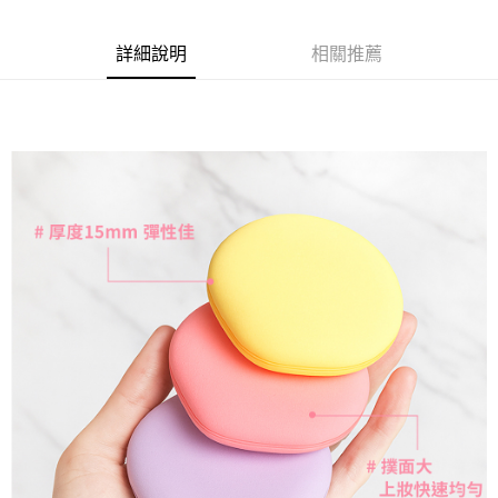
Apple Pay
詳細說明
相關推薦
街口支付
悠遊付
Google Pay
全盈+PAY
AFTEE先享後付
相關說明
【關於「AFTEE先享後付」】
ATM付款
AFTEE先享後付是「在收到商品之後才付款」的支付方式。 讓您購物簡單
便利好安心！
１．簡單：不需註冊會員、不需綁卡、不需儲值。
運送方式
２．便利：只要手機號碼，簡訊認證，即可結帳。
３．安心：先確認商品／服務後，再付款。
全家取貨付款
每筆NT$100，滿NT$999(含以上)免運費
【「AFTEE先享後付」結帳流程】
１．於結帳方式選擇「AFTEE先享後付」後，將跳轉至「AFTEE先享後付」
付款後全家取貨
結帳頁面，進行簡訊認證並確認金額後，即可完成結帳。
２．訂單成立數日內，您將收到繳費通知簡訊。
每筆NT$100，滿NT$999(含以上)免運費