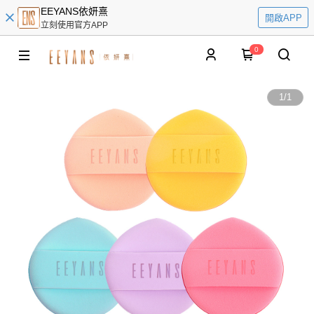
EEYANS依妍熹
開啟APP
立刻使用官方APP
0
1
/
1